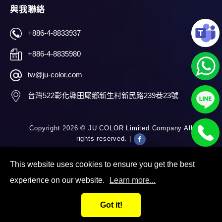
與我聯絡
+886-4-8833937
+886-4-8835980
tw@ju-color.com
台灣
522
彰化縣
田尾鄉
新生村新民路239巷23號
Copyright 2026 ©
JU COLOR Limited Company
All
rights reserved. |
This website uses cookies to ensure you get the best
experience on our website.
Learn more...
Got it!