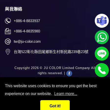
與我聯絡
+886-4-8833937
+886-4-8835980
tw@ju-color.com
台灣
522
彰化縣
田尾鄉
新生村新民路239巷23號
Copyright 2026 ©
JU COLOR Limited Company
All
rights reserved. |
This website uses cookies to ensure you get the best
experience on our website.
Learn more...
Got it!